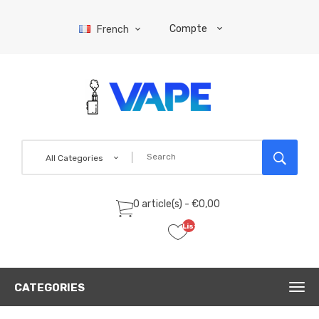
Compte
French
All Categories
0 article(s) - €0,00
Liste
de
souhaits
(0)
CATEGORIES