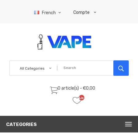
Compte
French
All Categories
0 article(s) - €0,00
Liste
de
souhaits
(0)
CATEGORIES