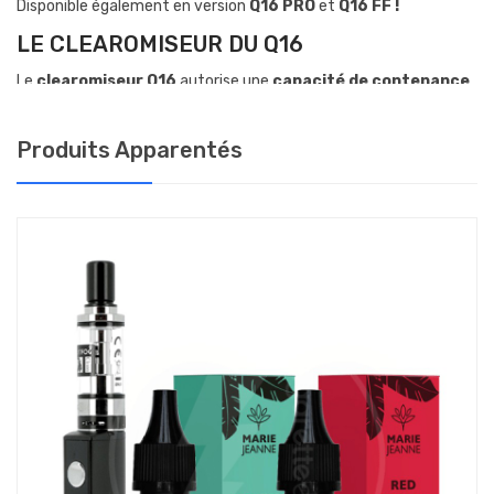
Disponible également en version
Q16 PRO
et
Q16 FF !
LE CLEAROMISEUR DU Q16
Le
clearomiseur Q16
autorise une
capacité de contenance
en e liquide de
1.9mL.
Son réservoir est en pyrex. Accompagnée
de coton organique, la résistance de 1.6 ohms s’utilise entre 3.4
Produits Apparentés
et 4.4 Volts (6 & 12 Watts), vous ressentez ainsi de belles
saveurs. Les résistances compatibles avec le
Kit Q16
étant
d'une valeur assez faible, préférez l'utilisation de Juice / E
Liquides avec un fort taux de PG, de type
80/20
ou
70/30
PG/VG.
Ce clearomiseur est également idéal pour l'utilisation de
E Liquides CBD
ou en formule
sels de nicotine !
Ce clearomiseur dispose d’un
système airflow
(flux d’air)
réglable via la bague noire présente à sa base. Il vous est donc
possible de modifier la quantité de vapeur
entrant dans
votre clearomiseur à l’inhalation. Ceci impacte directement la
production de vapeur de votre clearomiseur et la chaleur de